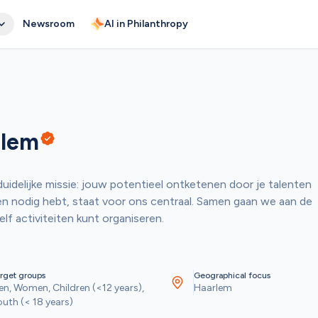
Newsroom
AI in Philanthropy
rlem
uidelijke missie: jouw potentieel ontketenen door je talenten 
 en nodig hebt, staat voor ons centraal. Samen gaan we aan de 
elf activiteiten kunt organiseren. 
rget groups
Geographical focus
n, Women, Children (<12 years), 
Haarlem
uth (< 18 years)