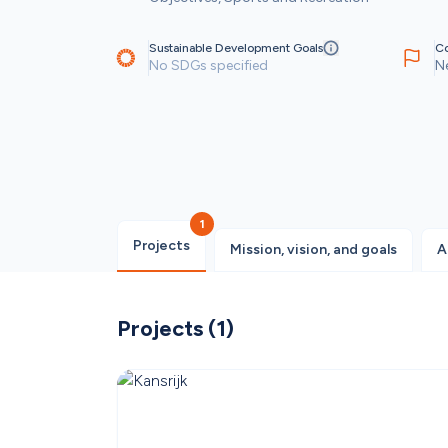
Sustainable Development Goals
Co
No SDGs specified
N
1
Projects
Mission, vision, and goals
A
Projects
 (
1
)