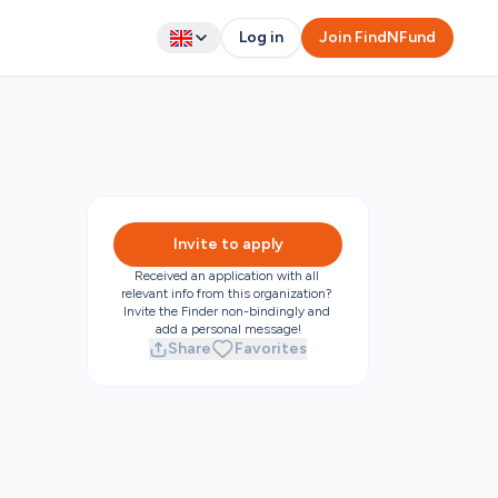
Log in
Join FindNFund
Invite to apply
Received an application with all 
relevant info from this organization? 
Invite the Finder non-bindingly and 
add a personal message!
Share
Favorites