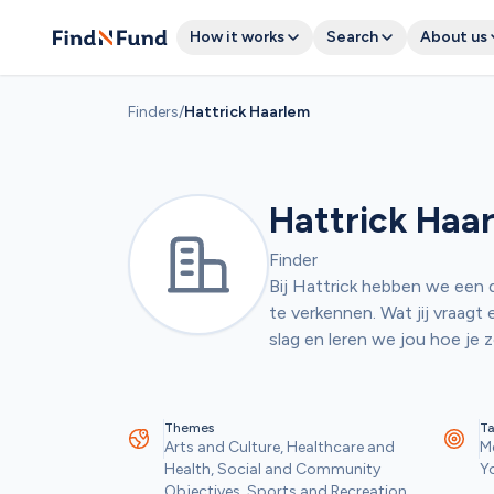
How it works
Search
About us
Finders
/
Hattrick Haarlem
Hattrick Haa
Finder
Bij Hattrick hebben we een d
te verkennen. Wat jij vraagt
slag en leren we jou hoe je z
Themes
Ta
Arts and Culture, Healthcare and 
Me
Health, Social and Community 
Yo
Objectives, Sports and Recreation