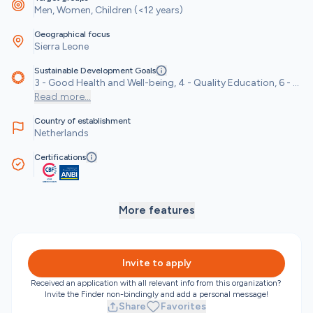
Men, Women, Children (<12 years)
Geographical focus
Sierra Leone
Sustainable Development Goals
3 - Good Health and Well-being, 4 - Quality Education, 6 - 
Clean Water and Sanitation
Read more
...
Country of establishment
Netherlands
Certifications
More features
Invite to apply
Received an application with all relevant info from this organization? 
Invite the Finder non-bindingly and add a personal message!
Share
Favorites