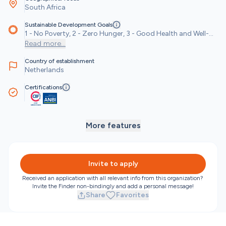
South Africa
Sustainable Development Goals
1 - No Poverty, 2 - Zero Hunger, 3 - Good Health and Well-
being, 4 - Quality Education, 5 - Gender Equality, 8 - Decent 
Read more
...
Work and Economic Growth, 10 - Reduced Inequalities, 12 - 
Country of establishment
Responsible Consumption and Production, 17 - 
Netherlands
Partnerships for the Goals
Certifications
More features
Invite to apply
Received an application with all relevant info from this organization? 
Invite the Finder non-bindingly and add a personal message!
Share
Favorites