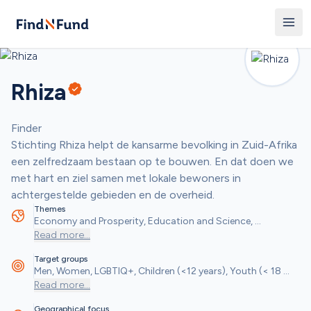
Rhiza
Finder
Stichting Rhiza helpt de kansarme bevolking in Zuid-Afrika 
een zelfredzaam bestaan op te bouwen. En dat doen we 
met hart en ziel samen met lokale bewoners in 
achtergestelde gebieden en de overheid.
Themes
Economy and Prosperity, Education and Science, 
Healthcare and Health, Social and Community Objectives
Read more
...
Target groups
Men, Women, LGBTIQ+, Children (<12 years), Youth (< 18 
years), People with Disabilities, Seniors, Students, Refugees 
Read more
...
and/or Migrants, Low-income Households, Other
Geographical focus