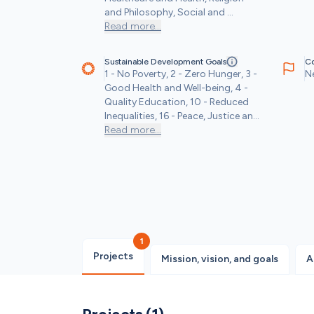
and Philosophy, Social and 
Community Objectives, Sports 
Read more
...
and Recreation
Sustainable Development Goals
Co
1 - No Poverty, 2 - Zero Hunger, 3 - 
N
Good Health and Well-being, 4 - 
Quality Education, 10 - Reduced 
Inequalities, 16 - Peace, Justice and 
Strong Institutions
Read more
...
1
Projects
Mission, vision, and goals
A