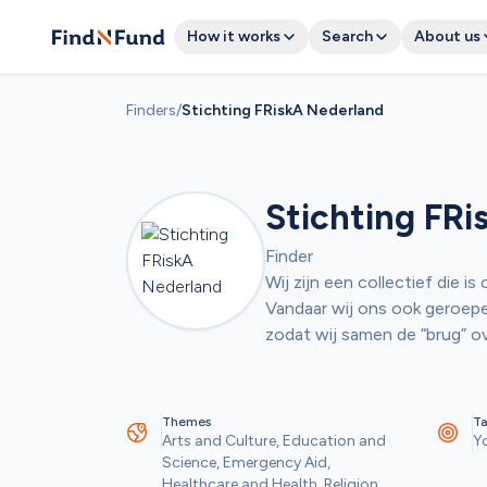
How it works
Search
About us
Finders
/
Stichting FRiskA Nederland
Stichting FR
Finder
Wij zijn een collectief die i
Vandaar wij ons ook geroepe
zodat wij samen de “brug” o
Themes
Ta
Arts and Culture, Education and 
Yo
Science, Emergency Aid, 
Healthcare and Health, Religion 