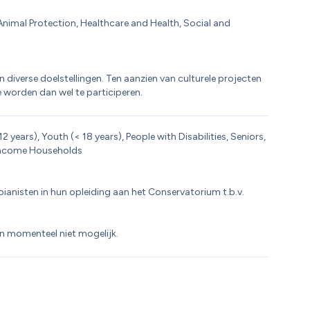
nimal Protection, Healthcare and Health, Social and 
iverse doelstellingen. Ten aanzien van culturele projecten 
 worden dan wel te participeren.
ears), Youth (< 18 years), People with Disabilities, Seniors, 
-income Households
ianisten in hun opleiding aan het Conservatorium t.b.v. 
n momenteel niet mogelijk.