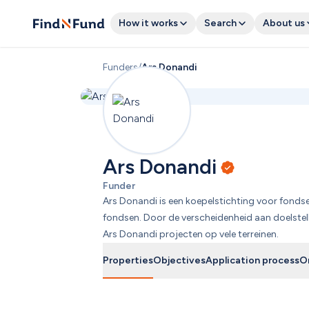
How it works
Search
About us
Funders
/
Ars Donandi
Ars Donandi
Funder
Ars Donandi is een koepelstichting voor fondse
fondsen. Door de verscheidenheid aan doelstell
Ars Donandi projecten op vele terreinen.
Properties
Objectives
Application process
O