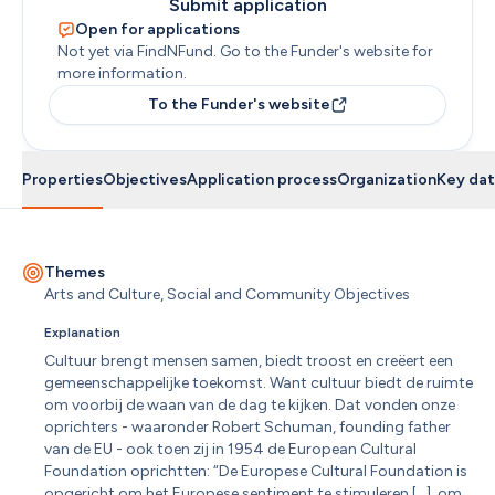
Submit application
Open for applications
Not yet via FindNFund. Go to the Funder's website for 
more information.
To the Funder's website
Properties
Objectives
Application process
Organization
Key dat
Themes
Arts and Culture, Social and Community Objectives
Explanation
Cultuur brengt mensen samen, biedt troost en creëert een 
gemeenschappelijke toekomst. Want cultuur biedt de ruimte 
om voorbij de waan van de dag te kijken. Dat vonden onze 
oprichters - waaronder Robert Schuman, founding father 
van de EU - ook toen zij in 1954 de European Cultural 
Foundation oprichtten: “De Europese Cultural Foundation is 
opgericht om het Europese sentiment te stimuleren […], om 