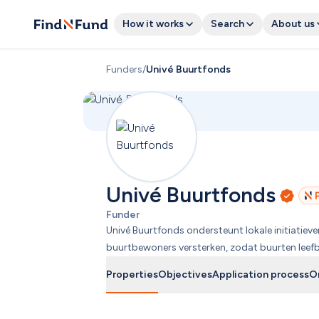
How it works
Search
About us
Funders
/
Univé Buurtfonds
Univé Buurtfonds
Funder
Univé Buurtfonds ondersteunt lokale initiatiev
buurtbewoners versterken, zodat buurten leefb
Properties
Objectives
Application process
O