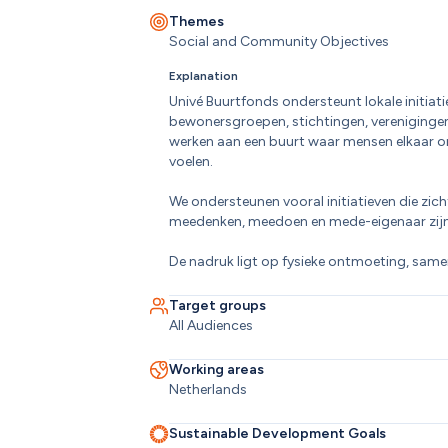
Themes
Social and Community Objectives
Explanation
Univé Buurtfonds ondersteunt lokale initiati
bewonersgroepen, stichtingen, verenigingen
werken aan een buurt waar mensen elkaar on
voelen.

We ondersteunen vooral initiatieven die zich
meedenken, meedoen en mede-eigenaar zijn va
De nadruk ligt op fysieke ontmoeting, sam
Target groups
All Audiences
Working areas
Netherlands
Sustainable Development Goals