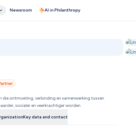
Newsroom
AI in Philanthropy
en die ontmoeting, verbinding en samenwerking tussen 
aarder, socialer en veerkrachtiger worden.
rganization
Key data and contact