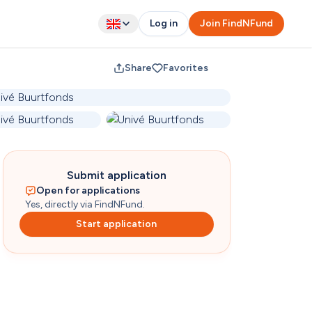
Log in
Join FindNFund
Share
Favorites
Submit application
Open for applications
Yes, directly via FindNFund.
Start application