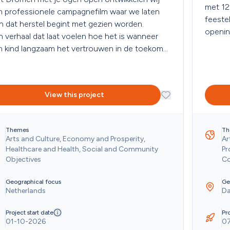
met 12
 professionele campagnefilm waar we laten 
feeste
n dat herstel begint met gezien worden. 

openin
 verhaal dat laat voelen hoe het is wanneer 
 kind langzaam het vertrouwen in de toekomst 
terugvindt. 
View this project
Themes
Th
Arts and Culture, Economy and Prosperity, 
Ar
Healthcare and Health, Social and Community 
Pr
Objectives
Co
Geographical focus
Ge
Netherlands
Da
Project start date
Pro
01-10-2026
0