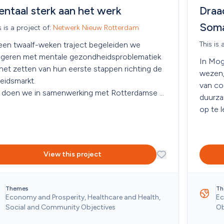
ntaal sterk aan het werk
Draa
Soma
s is a project of: 
Netwerk Nieuw Rotterdam
een twaalf-weken traject begeleiden we 
This is 
ngeren met mentale gezondheidsproblematiek 
In Mog
 het zetten van hun eerste stappen richting de 
wezen, 
eidsmarkt.

van con
t doen we in samenwerking met Rotterdamse 
duurza
rijven.
op te 
een ze
View this project
Themes
Th
Economy and Prosperity, Healthcare and Health, 
Ec
Social and Community Objectives
Ob