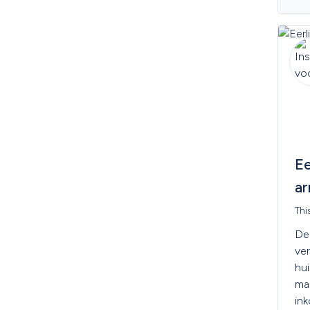
Barbados
Belarus
Belgium
Belize
Benin
Bermuda
Bhutan
Bolivia
Bonaire, Sint Eustatius and 
Saba
Bosnia and Herzegovina
Botswana
Ee
Bouvet Island
Brazil
a
British Indian Ocean 
Territory
Thi
Brunei Darussalam
De 
Bulgaria
Burkina Faso
ve
Burundi
hu
Cambodia
maa
Cameroon
in
Canada