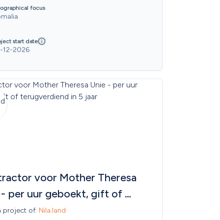
ographical focus
malia
ject start date
-12-2026
tractor voor Mother Theresa 
- per uur geboekt, gift of 
verdiend in 5 jaar
a project of: 
Nila.land