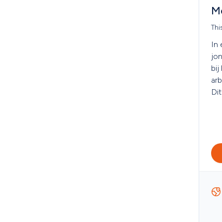
Islamic Republic of Iran
Me
Isle of Man
Israel
Thi
Italy
In 
Jamaica
Japan
jo
Jersey
bij
Jordan
arb
Kazakhstan
Di
Kenya
bed
Kiribati
Kosovo
Kuwait
Kyrgyzstan
Lao People's Democratic 
Republic
Latvia
Lebanon
Lesotho
Liberia
Libya
Liechtenstein