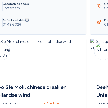
Geographical focus
Ge
Rotterdam
So
Project start date
Pro
01-12-2026
01
o Sie Mok, chinese draak en 
Deel
llandse wind
Unie 
terug
s is a project of: 
Stichting Too Sie Mok
This is 