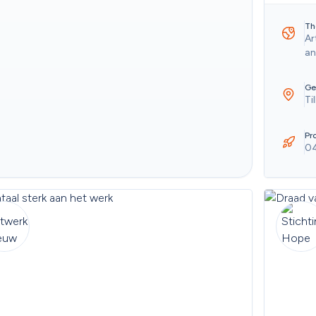
Th
Ar
an
Ge
Ti
Pro
0