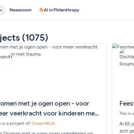
Newsroom
AI in Philanthropy
jects
(1075)
omen met je ogen open - voor 
Fees
er veerkracht voor kinderen met 
This is 
rauma
s is a project of: 
Dream4Kids
Al 65 
zich ge
t Dromen met je ogen open ontwikkelen wij 