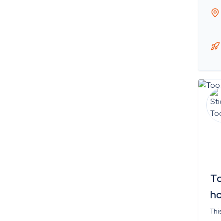
Lithuania
Luxembourg
Macao
Madagascar
Malawi
Malaysia
Maldives
Mali
Malta
Marshall Islands
Martinique
Mauritania
Mauritius
Mayotte
Mexico
Micronesia, Federated 
States of
Moldova, Republic of
To
Monaco
Mongolia
ho
Montenegro
Montserrat
Thi
Morocco