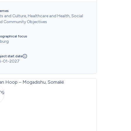
emes
ts and Culture, Healthcare and Health, Social 
d Community Objectives
ographical focus
lburg
ject start date
4-01-2027