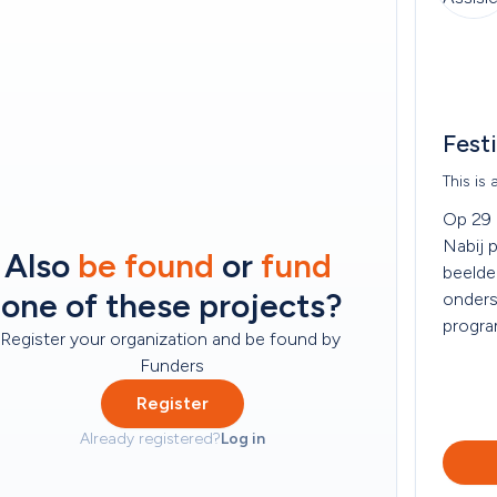
Festi
This is 
Op 29 e
Nabij p
Also 
be found
 or 
fund
beelde
one of these projects?
onders
progra
Register your organization and be found by 
nieuwe
Funders
Register
Already registered?
Log in