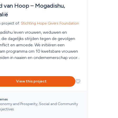
d van Hoop – Mogadishu, 
lië
a project of: 
Stichting Hope Givers Foundation
adishu leven vrouwen, weduwen en 
die dagelijks strijden tegen de gevolgen 
flict en armoede. We initiëren een 
am programma om 10 kwetsbare vrouwen 
leiden in naaien en ondernemerschap voor 
lfstandige toekomst.
View this project
emes
onomy and Prosperity, Social and Community 
jectives