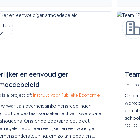
rlijker en eenvoudiger 
Team
rmoedebeleid
This is 
s is a project of: 
Instituut voor Publieke Economie
Onder 
werkco
wirwar aan overheidsinkomensregelingen 
een af
rgroot de bestaansonzekerheid van kwetsbare 
school 
ishoudens. Ons onderzoeksproject biedt 
1000 j
tregelen voor een eerlijker en eenvoudiger 
ongesc
komensondersteuning, om zo armoede en 