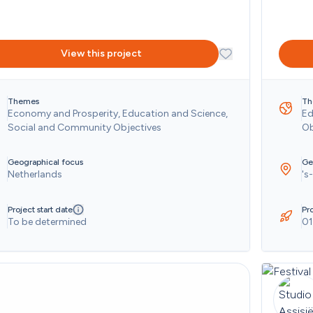
overhead terug te dringen. 
View this project
Themes
Th
Economy and Prosperity, Education and Science, 
Ed
Social and Community Objectives
Ob
Geographical focus
Ge
Netherlands
's
Project start date
Pro
To be determined
01