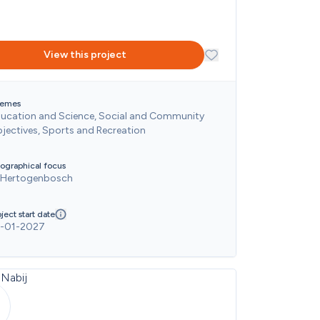
View this project
emes
ucation and Science, Social and Community 
jectives, Sports and Recreation
ographical focus
-Hertogenbosch
ject start date
-01-2027