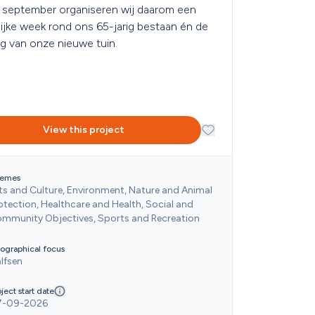
 september organiseren wij daarom een 
lijke week rond ons 65-jarig bestaan én de 
g van onze nieuwe tuin.
View this project
emes
ts and Culture, Environment, Nature and Animal 
otection, Healthcare and Health, Social and 
mmunity Objectives, Sports and Recreation
ographical focus
lfsen
ject start date
7-09-2026