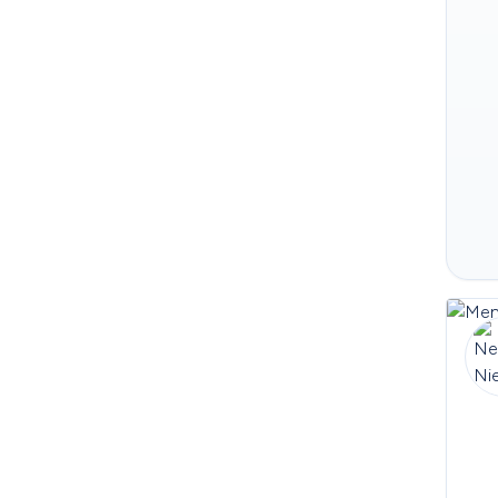
Greenland
Grenada
Guadeloupe
Guam
Guatemala
Guernsey
Guinea
Guinea-Bissau
Guyana
Haiti
Heard Island and McDonald 
Islands
Holy See (Vatican City 
State)
Honduras
Hong Kong
Hungary
Iceland
India
Indonesia
Iraq
Ireland