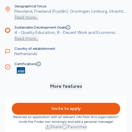
Geographical focus
Flevoland, Friesland (Fryslân), Groningen, Limburg, Utrecht, 
's-Hertogenbosch, Amsterdam, Arnhem, Bloemendaal, 
Read more
...
Breda, Delft, Den Haag ('s-Gravenhage), Eindhoven, 
Sustainable Development Goals
Enschede, Haarlem, Heemstede, Helmond, Leiden, 
4 - Quality Education, 8 - Decent Work and Economic 
Leidschendam-Voorburg, Midden-Delfland, Nijmegen, 
Growth, 10 - Reduced Inequalities
Read more
...
Pijnacker-Nootdorp, Rijswijk (ZH.), Rotterdam, Tilburg, 
Wassenaar, Westland, Zaanstad, Zandvoort, Zoetermeer
Country of establishment
Netherlands
Certifications
More features
Invite to apply
Received an application with all relevant info from this organization? 
Invite the Finder non-bindingly and add a personal message!
Share
Favorites