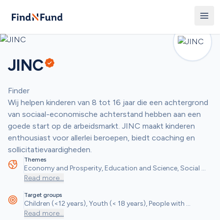
JINC
Finder
Wij helpen kinderen van 8 tot 16 jaar die een achtergrond 
van sociaal-economische achterstand hebben aan een 
goede start op de arbeidsmarkt. JINC maakt kinderen 
enthousiast voor allerlei beroepen, biedt coaching en 
sollicitatievaardigheden. 
Themes
Economy and Prosperity, Education and Science, Social 
and Community Objectives
Read more
...
Target groups
Children (<12 years), Youth (< 18 years), People with 
Disabilities, Students, Low-income Households
Read more
...