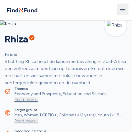
Rhiza
Finder
Stichting Rhiza helpt de kansarme bevolking in Zuid-Afrika 
een zelfredzaam bestaan op te bouwen. En dat doen we 
met hart en ziel samen met lokale bewoners in 
achtergestelde gebieden en de overheid.
Themes
Economy and Prosperity, Education and Science, 
Healthcare and Health, Social and Community Objectives
Read more
...
Target groups
Men, Women, LGBTIQ+, Children (<12 years), Youth (< 18 
years), People with Disabilities, Seniors, Students, Refugees 
Read more
...
and/or Migrants, Low-income Households, Other
Geographical focus