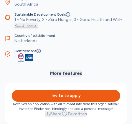
South Africa
Sustainable Development Goals
1 - No Poverty, 2 - Zero Hunger, 3 - Good Health and Well-
being, 4 - Quality Education, 5 - Gender Equality, 8 - Decent 
Read more
...
Work and Economic Growth, 10 - Reduced Inequalities, 12 - 
Country of establishment
Responsible Consumption and Production, 17 - 
Netherlands
Partnerships for the Goals
Certifications
More features
Invite to apply
Received an application with all relevant info from this organization? 
Invite the Finder non-bindingly and add a personal message!
Share
Favorites