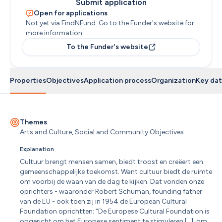
Submit application
Open for applications
Not yet via FindNFund. Go to the Funder's website for 
more information.
To the Funder's website
Properties
Objectives
Application process
Organization
Key dat
Themes
Arts and Culture, Social and Community Objectives
Explanation
Cultuur brengt mensen samen, biedt troost en creëert een 
gemeenschappelijke toekomst. Want cultuur biedt de ruimte 
om voorbij de waan van de dag te kijken. Dat vonden onze 
oprichters - waaronder Robert Schuman, founding father 
van de EU - ook toen zij in 1954 de European Cultural 
Foundation oprichtten: “De Europese Cultural Foundation is 
opgericht om het Europese sentiment te stimuleren […], om 