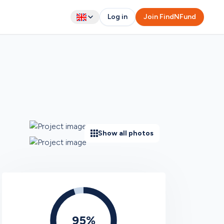
Log in
Join FindNFund
Show all photos
95
%