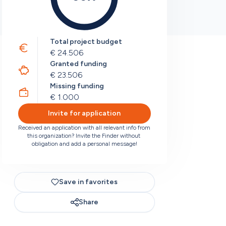
Total project budget
€ 24.506
Granted funding
€ 23.506
Missing funding
€ 1.000
Invite for application
Received an application with all relevant info from 
this organization? Invite the Finder without 
obligation and add a personal message!
Save in favorites
Share