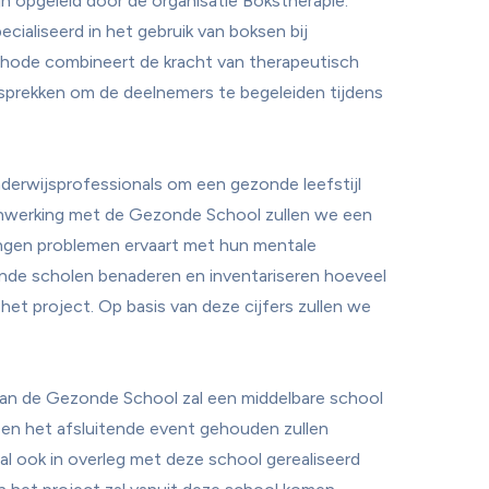
n opgeleid door de organisatie Bokstherapie. 
pecialiseerd in het gebruik van boksen bij 
ode combineert de kracht van therapeutisch 
prekken om de deelnemers te begeleiden tijdens 
erwijsprofessionals om een gezonde leefstijl 
nwerking met de Gezonde School zullen we een 
ingen problemen ervaart met hun mentale 
nde scholen benaderen en inventariseren hoeveel 
het project. Op basis van deze cijfers zullen we 
van de Gezonde School zal een middelbare school 
en het afsluitende event gehouden zullen 
l ook in overleg met deze school gerealiseerd 