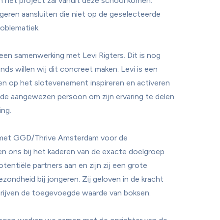
het project zal vanuit deze school komen. 
ren aansluiten die niet op de geselecteerde 
oblematiek.

een samenwerking met Levi Rigters. Dit is nog 
ds willen wij dit concreet maken. Levi is een 
en op het slotevenement inspireren en activeren 
s de aangewezen persoon om zijn ervaring te delen 
ng.

met GGD/Thrive Amsterdam voor de 
en ons bij het kaderen van de exacte doelgroep 
entiële partners aan en zijn zij een grote 
ndheid bij jongeren. Zij geloven in de kracht 
rijven de toegevoegde waarde van boksen.
