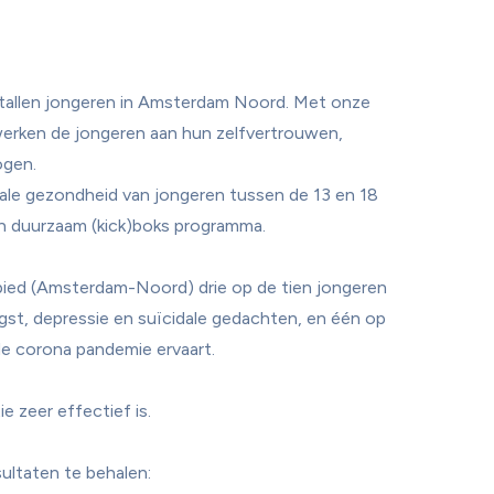
ntallen jongeren in Amsterdam Noord. Met onze 
erken de jongeren aan hun zelfvertrouwen, 
ogen.
le gezondheid van jongeren tussen de 13 en 18 
n duurzaam (kick)boks programma.

ebied (Amsterdam-Noord) drie op de tien jongeren 
gst, depressie en suïcidale gedachten, en één op 
e corona pandemie ervaart.

 zeer effectief is. 

ltaten te behalen:
