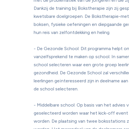
met de problematiek van de jongeren en die zij
Dankzij de training bij Bokstherapie zijn zij ges
kwetsbare doelgroepen. De Bokstherapie-meth
boksen, fysieke oefeningen en diepgaande ges
hun reis van zelfontdekking en heling.

- De Gezonde School: Dit programma helpt ond
vanzelfsprekend te maken op school. In same
school selecteren waar een grote groep leerl
gezondheid. De Gezonde School zal verschille
leerlingen geïnteresseerd zijn in deelname aan 
de school selecteren.

- Middelbare school: Op basis van het advies 
geselecteerd worden waar het kick-off event 
worden. De plaatsing van twee boksstations za