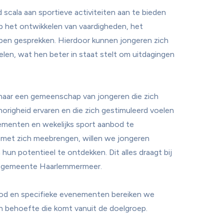
scala aan sportieve activiteiten aan te bieden 
 op het ontwikkelen van vaardigheden, het 
 open gesprekken. Hierdoor kunnen jongeren zich 
elen, wat hen beter in staat stelt om uitdagingen 
aar een gemeenschap van jongeren die zich 
righeid ervaren en die zich gestimuleerd voelen 
ementen en wekelijks sport aanbod te 
 met zich meebrengen, willen we jongeren 
n potentieel te ontdekken. Dit alles draagt bij 
e gemeente Haarlemmermeer.

bod en specifieke evenementen bereiken we 
en behoefte die komt vanuit de doelgroep. 
