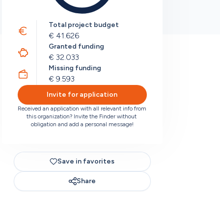
Total project budget
€ 41.626
Granted funding
€ 32.033
Missing funding
€ 9.593
Invite for application
Received an application with all relevant info from 
this organization? Invite the Finder without 
obligation and add a personal message!
Save in favorites
Share