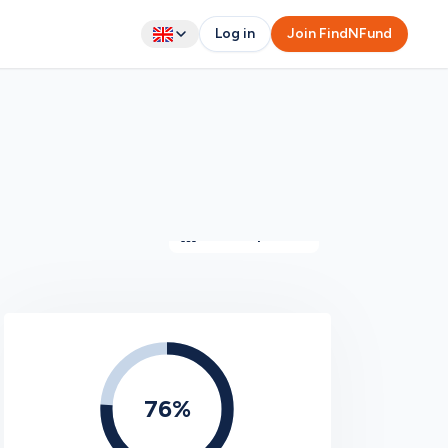
Log in
Join FindNFund
Show all photos
76
%